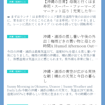
ぞ知るオーシャンビュースポットもご紹
【沖縄の日常】母親と行くはま
沖縄・地域のこと
介。
寿司・スーパー・ファーマーズ
マーケット巡り｜充実した午後
のドライブ記録
🍣 まずはランチ！はま寿司でシニア割引を活用午後のお出かけ前
に、家を出てすぐのところにある「はま寿司」でランチをしまし
た。レーンに流れてくるタイプ（いわゆる回ってない回転寿司）
で、平日は少し安くなるのがうれしいポイントです。近いことも
あって...
沖縄・浦添の蒸し暑い午後の外
沖縄・地域のこと
出｜梅雨どきの買い物と母との
時間A Humid Afternoon Out
in Okinawa, Urasoe | Rainy
今日の沖縄・浦添は最高気温31℃、湿度80％を超える蒸し暑い午
Season Shopping and Time
後になりました。梅雨の時期の沖縄は、晴れ間が出ても空気が重
く、体感温度は気温以上に感じられます。紫外線も非常に強く、
with Mom
外出する際は帽子や日焼け止めが欠かせない季節です。今日はそ
んな...
沖縄・浦添の青空が広がる爽快
沖縄・地域のこと
な朝｜晴れの天気と今日の暮ら
し
Sunny Morning in Okinawa, Urasoe｜Sunny Weather and
Daily Life今朝の沖縄・浦添は晴れの天気で、気温は28°C前後、
湿度は85%と季節らしい空気に包まれています。今の時期の沖縄
では急...