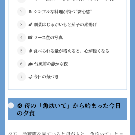
🧂 シンプルな料理が持つ“安心感”
🍆 副菜はじゃがいもと茄子の素揚げ
📸 マース煮の写真
👵 食べられる量が増えると、心が軽くなる
🌧 台風前の静かな夜
🌙 今日の気づき
🍲 母の「魚炊いて」から始まった今日
の夕食
夕方、冷蔵庫を見ていると母がふと「魚炊いて」と言