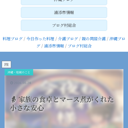
浦添市情報
ブログ村総合
料理ブログ
/
今日作った料理
/
介護ブログ
/
親の同居介護
/
沖縄ブロ
グ
/
浦添市情報
/
ブログ村総合
PR
沖縄・地域のこと
2026.05.28
👵 家族の食卓とマース煮がくれた
小さな安心