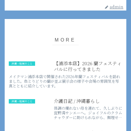
admin
【浦添本店】2026 蘭フェスティ
沖縄・地域のこと
バルに行ってきました
メイクマン浦添本店で開催された2026年蘭フェスティバルを訪れ
ました。色とりどりの蘭が並ぶ展示会の様子や会場の雰囲気を写
真とともに紹介しています。
介護日記 / 沖縄暮らし
沖縄・地域のこと
体調の優れない母を連れて、久しぶりに
宜野湾サンエーへ。ジョイフルのクラム
チャウダーに助けられながら、無理せず
過ごした介護の日常を綴ります。実は窓
際席から沖縄の青い海が見える、知る人