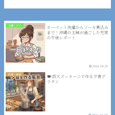
介護・ケア
カーペット洗濯からソーキ煮込み
まで！沖縄の主婦が過ごした充実
の午後レポート
2026.04.25
料理・食事
🍽️ 巨大ズッキーニで作る夕食グ
ラタン
2026.04.09