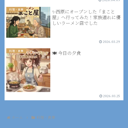
料理・食事
✨西原にオープンした「まこと
屋」へ行ってみた！家族連れに優
しいラーメン店でした
2026.03.29
料理・食事
🍽️ 今日の夕食
2026.03.25
ホーム
料理・食事