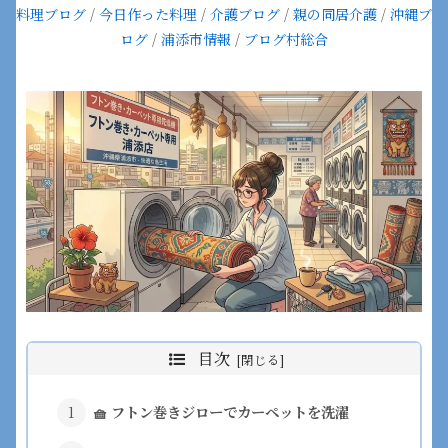
料理ブログ
/
今日作った料理
/
介護ブログ
/
親の同居介護
/
沖縄ブ
ログ
/
浦添市情報
/
ブログ村総合
目次
🧺 フトン巻きジローでカーペットを洗濯