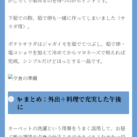
がじっくり染みるのを待つのがポイントです。
下茹での際、茹で卵も一緒に作ってしまいました（サ
ラダ用）。
ポテトサラダはジャガイモを茹でてつぶし、茹で卵・
塩コショウを加えて冷めてからマヨネーズで和えれば
完成。シンプルだけどほっとする一品です。
✨ まとめ：外出＋料理で充実した午後
に
カーペットの洗濯という用事をうまく活用して、お昼
ご飯の調達や夕食の仕込みまでテキパキこなせた一日