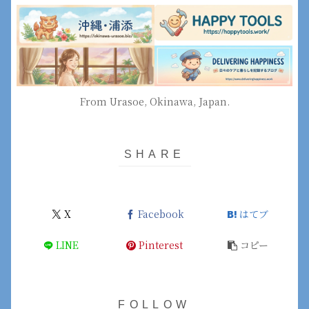
From Urasoe, Okinawa, Japan.
X
Facebook
はてブ
LINE
Pinterest
コピー