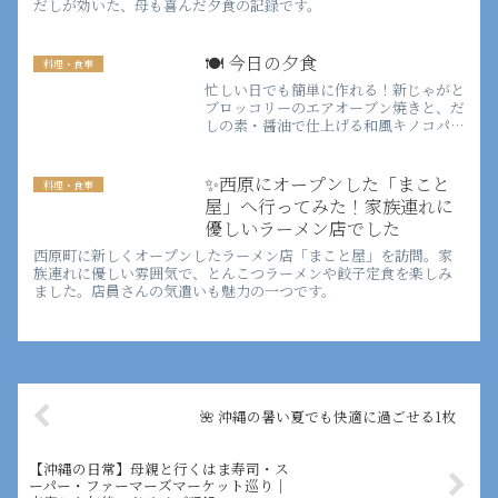
だしが効いた、母も喜んだ夕食の記録です。
🍽️ 今日の夕食
料理・食事
忙しい日でも簡単に作れる！新じゃがと
ブロッコリーのエアオーブン焼きと、だ
しの素・醤油で仕上げる和風キノコパス
タの献立レシピ。お箸でも食べやすい工
夫もあり、小さなお子さんや高齢の方に
もおすすめです。
✨西原にオープンした「まこと
料理・食事
屋」へ行ってみた！家族連れに
優しいラーメン店でした
西原町に新しくオープンしたラーメン店「まこと屋」を訪問。家
族連れに優しい雰囲気で、とんこつラーメンや餃子定食を楽しみ
ました。店員さんの気遣いも魅力の一つです。
🌺 沖縄の暑い夏でも快適に過ごせる1枚
【沖縄の日常】母親と行くはま寿司・ス
ーパー・ファーマーズマーケット巡り｜