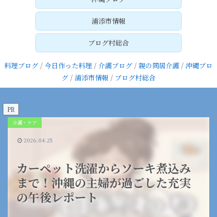
浦添市情報
ブログ村総合
料理ブログ
/
今日作った料理
/
介護ブログ
/
親の同居介護
/
沖縄ブロ
グ
/
浦添市情報
/
ブログ村総合
PR
介護・ケア
2026.04.25
カーペット洗濯からソーキ煮込み
まで！沖縄の主婦が過ごした充実
の午後レポート