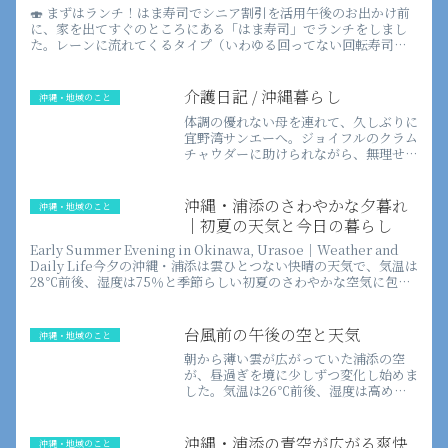
のドライブ記録
🍣 まずはランチ！はま寿司でシニア割引を活用午後のお出かけ前
に、家を出てすぐのところにある「はま寿司」でランチをしまし
た。レーンに流れてくるタイプ（いわゆる回ってない回転寿司）
で、平日は少し安くなるのがうれしいポイントです。近いことも
あって...
介護日記 / 沖縄暮らし
沖縄・地域のこと
体調の優れない母を連れて、久しぶりに
宜野湾サンエーへ。ジョイフルのクラム
チャウダーに助けられながら、無理せず
過ごした介護の日常を綴ります。実は窓
際席から沖縄の青い海が見える、知る人
ぞ知るオーシャンビュースポットもご紹
沖縄・浦添のさわやかな夕暮れ
沖縄・地域のこと
介。
｜初夏の天気と今日の暮らし
Early Summer Evening in Okinawa, Urasoe｜Weather and
Daily Life今夕の沖縄・浦添は雲ひとつない快晴の天気で、気温は
28℃前後、湿度は75％と季節らしい初夏のさわやかな空気に包ま
れて...
台風前の午後の空と天気
沖縄・地域のこと
朝から薄い雲が広がっていた浦添の空
が、昼過ぎを境に少しずつ変化し始めま
した。気温は26℃前後、湿度は高めで
蒸し暑さが続いていましたが、夕方にな
ると雲が薄れてあたたかな晴れ間が広が
りました。台風接近前とは思えないほど
沖縄・浦添の青空が広がる爽快
沖縄・地域のこと