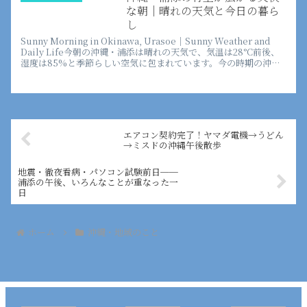
穏やかな空でした。天気最高...
な朝｜晴れの天気と今日の暮ら
し
Sunny Morning in Okinawa, Urasoe｜Sunny Weather and
Daily Life今朝の沖縄・浦添は晴れの天気で、気温は28°C前後、
湿度は85%と季節らしい空気に包まれています。今の時期の沖縄
では急...
エアコン契約完了！ヤマダ電機→うどん
→ミスドの沖縄午後散歩
地震・徹夜看病・パソコン試験前日──
浦添の午後、いろんなことが重なった一
日
ホーム
沖縄・地域のこと