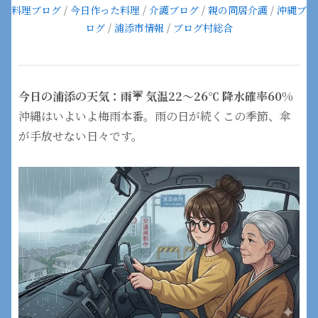
料理ブログ
/
今日作った料理
/
介護ブログ
/
親の同居介護
/
沖縄ブ
ログ
/
浦添市情報
/
ブログ村総合
今日の浦添の天気：雨☔ 気温22〜26℃ 降水確率60%
沖縄はいよいよ梅雨本番。雨の日が続くこの季節、傘
が手放せない日々です。