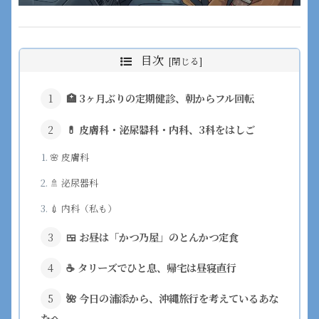
目次
🏥 3ヶ月ぶりの定期健診、朝からフル回転
💊 皮膚科・泌尿器科・内科、3科をはしご
🌸 皮膚科
🚿 泌尿器科
💉 内科（私も）
🍱 お昼は「かつ乃屋」のとんかつ定食
☕ タリーズでひと息、帰宅は昼寝直行
🌺 今日の浦添から、沖縄旅行を考えているあな
たへ