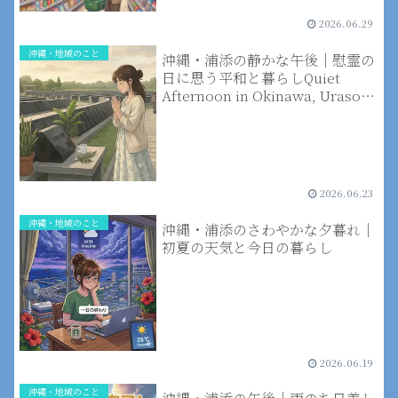
Okinawa, Urasoe | Rainy
Season Shopping and Time
2026.06.29
with Mom
沖縄・地域のこと
沖縄・浦添の静かな午後｜慰霊の
日に思う平和と暮らしQuiet
Afternoon in Okinawa, Urasoe
｜Peace Day Reflections and
Daily Life
2026.06.23
沖縄・地域のこと
沖縄・浦添のさわやかな夕暮れ｜
初夏の天気と今日の暮らし
2026.06.19
沖縄・地域のこと