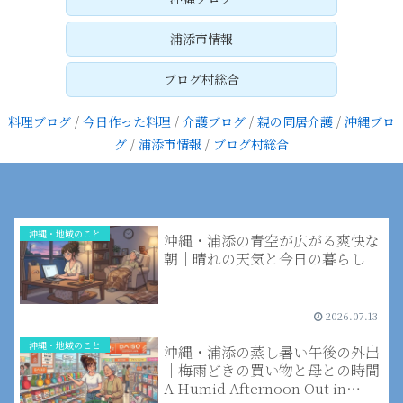
浦添市情報
ブログ村総合
料理ブログ
/
今日作った料理
/
介護ブログ
/
親の同居介護
/
沖縄ブロ
グ
/
浦添市情報
/
ブログ村総合
沖縄・地域のこと
沖縄・浦添の青空が広がる爽快な
朝｜晴れの天気と今日の暮らし
2026.07.13
沖縄・地域のこと
沖縄・浦添の蒸し暑い午後の外出
｜梅雨どきの買い物と母との時間
A Humid Afternoon Out in