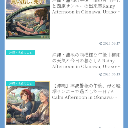
沖縄・浦添の午後｜雨のち日差し
と西原サンエーの出来事Rainy
Afternoon in Okinawa, Urasoe |
Shopping, Kindness, and a
Glimpse of Sun
2026.06.17
沖縄・地域のこと
沖縄・浦添の雨模様な午後｜梅雨
の天気と今日の暮らしA Rainy
Afternoon in Okinawa, Urasoe
｜Rainy Season Weather and
2026.06.13
Daily Life
沖縄・地域のこと
【沖縄】津波警報の午後、母と経
塚サンエーで過ごした一日 / A
Calm Afternoon in Okinawa
During a Tsunami Alert